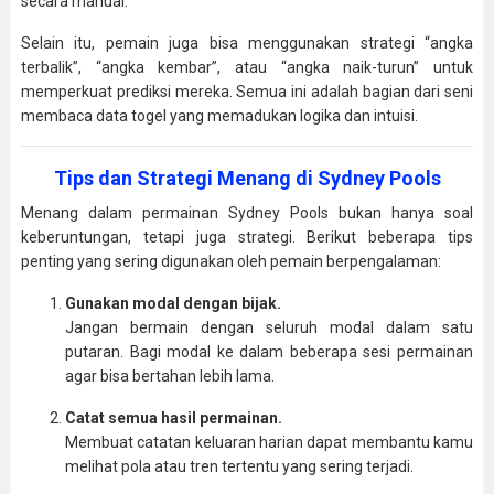
secara manual.
Selain itu, pemain juga bisa menggunakan strategi “angka
terbalik”, “angka kembar”, atau “angka naik-turun” untuk
memperkuat prediksi mereka. Semua ini adalah bagian dari seni
membaca data togel yang memadukan logika dan intuisi.
Tips dan Strategi Menang di Sydney Pools
Menang dalam permainan Sydney Pools bukan hanya soal
keberuntungan, tetapi juga strategi. Berikut beberapa tips
penting yang sering digunakan oleh pemain berpengalaman:
Gunakan modal dengan bijak.
Jangan bermain dengan seluruh modal dalam satu
putaran. Bagi modal ke dalam beberapa sesi permainan
agar bisa bertahan lebih lama.
Catat semua hasil permainan.
Membuat catatan keluaran harian dapat membantu kamu
melihat pola atau tren tertentu yang sering terjadi.