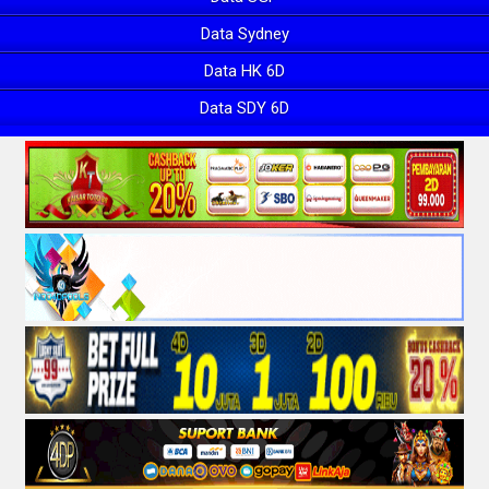
Data Sydney
Data HK 6D
Data SDY 6D