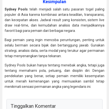
Kesimpulan
Sydney Pools
telah menjadi salah satu pasaran togel paling
populer di Asia karena kombinasi antara keadilan, transparansi,
dan kecepatan akses. Jadwal result yang konsisten, sistem live
draw real-time, dan kemudahan analisis data menjadikannya
favorit bagi para pemain dari berbagai negara.
Bagi pemain yang ingin mencoba peruntungan, penting untuk
selalu bermain secara bijak dan bertanggung jawab. Gunakan
strategi, analisis data, serta modal yang terukur agar permainan
tetap menyenangkan tanpa tekanan.
Sydney Pools bukan hanya tentang menebak angka, tetapi juga
tentang memahami pola, peluang, dan disiplin diri. Dengan
pendekatan yang benar, setiap pemain memiliki kesempatan
untuk meraih kemenangan yang memuaskan sambil tetap
menikmati sensasi permainan angka yang legendaris ini.
Tinggalkan Komentar