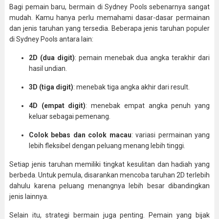
Bagi pemain baru, bermain di Sydney Pools sebenarnya sangat
mudah. Kamu hanya perlu memahami dasar-dasar permainan
dan jenis taruhan yang tersedia. Beberapa jenis taruhan populer
di Sydney Pools antara lain:
2D (dua digit)
: pemain menebak dua angka terakhir dari
hasil undian.
3D (tiga digit)
: menebak tiga angka akhir dari result.
4D (empat digit)
: menebak empat angka penuh yang
keluar sebagai pemenang.
Colok bebas dan colok macau
: variasi permainan yang
lebih fleksibel dengan peluang menang lebih tinggi.
Setiap jenis taruhan memiliki tingkat kesulitan dan hadiah yang
berbeda. Untuk pemula, disarankan mencoba taruhan 2D terlebih
dahulu karena peluang menangnya lebih besar dibandingkan
jenis lainnya.
Selain itu, strategi bermain juga penting. Pemain yang bijak