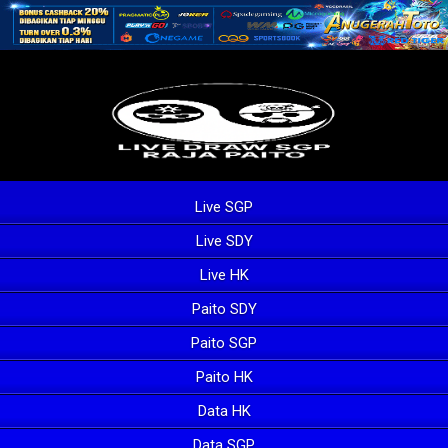
Live SGP
Live SDY
Live HK
Paito SDY
Paito SGP
Paito HK
Data HK
Data SGP