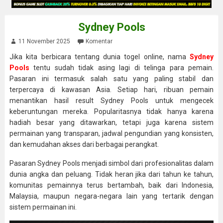
Sydney Pools
11 November 2025
Komentar
Jika kita berbicara tentang dunia togel online, nama
Sydney
Pools
tentu sudah tidak asing lagi di telinga para pemain.
Pasaran ini termasuk salah satu yang paling stabil dan
terpercaya di kawasan Asia. Setiap hari, ribuan pemain
menantikan hasil result Sydney Pools untuk mengecek
keberuntungan mereka. Popularitasnya tidak hanya karena
hadiah besar yang ditawarkan, tetapi juga karena sistem
permainan yang transparan, jadwal pengundian yang konsisten,
dan kemudahan akses dari berbagai perangkat.
Pasaran Sydney Pools menjadi simbol dari profesionalitas dalam
dunia angka dan peluang. Tidak heran jika dari tahun ke tahun,
komunitas pemainnya terus bertambah, baik dari Indonesia,
Malaysia, maupun negara-negara lain yang tertarik dengan
sistem permainan ini.