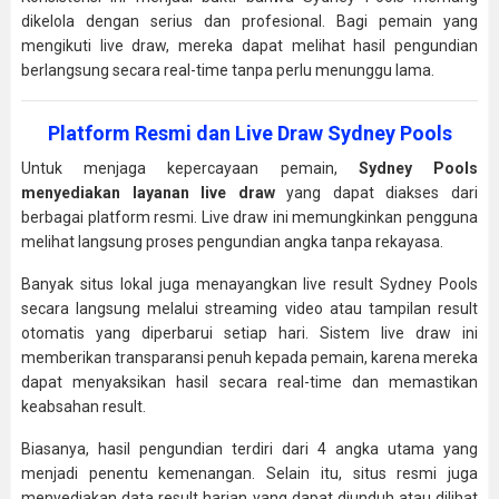
dikelola dengan serius dan profesional. Bagi pemain yang
mengikuti live draw, mereka dapat melihat hasil pengundian
berlangsung secara real-time tanpa perlu menunggu lama.
Platform Resmi dan Live Draw Sydney Pools
Untuk menjaga kepercayaan pemain,
Sydney Pools
menyediakan layanan live draw
yang dapat diakses dari
berbagai platform resmi. Live draw ini memungkinkan pengguna
melihat langsung proses pengundian angka tanpa rekayasa.
Banyak situs lokal juga menayangkan live result Sydney Pools
secara langsung melalui streaming video atau tampilan result
otomatis yang diperbarui setiap hari. Sistem live draw ini
memberikan transparansi penuh kepada pemain, karena mereka
dapat menyaksikan hasil secara real-time dan memastikan
keabsahan result.
Biasanya, hasil pengundian terdiri dari 4 angka utama yang
menjadi penentu kemenangan. Selain itu, situs resmi juga
menyediakan data result harian yang dapat diunduh atau dilihat