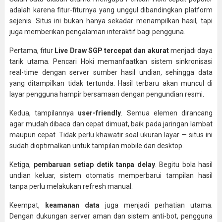
adalah karena fitur-fiturnya yang unggul dibandingkan platform
sejenis. Situs ini bukan hanya sekadar menampilkan hasil, tapi
juga memberikan pengalaman interaktif bagi pengguna.
Pertama, fitur
Live Draw SGP tercepat dan akurat
menjadi daya
tarik utama. Pencari Hoki memanfaatkan sistem sinkronisasi
real-time dengan server sumber hasil undian, sehingga data
yang ditampilkan tidak tertunda. Hasil terbaru akan muncul di
layar pengguna hampir bersamaan dengan pengundian resmi.
Kedua, tampilannya
user-friendly
. Semua elemen dirancang
agar mudah dibaca dan cepat dimuat, baik pada jaringan lambat
maupun cepat. Tidak perlu khawatir soal ukuran layar — situs ini
sudah dioptimalkan untuk tampilan mobile dan desktop.
Ketiga,
pembaruan setiap detik tanpa delay
. Begitu bola hasil
undian keluar, sistem otomatis memperbarui tampilan hasil
tanpa perlu melakukan refresh manual.
Keempat,
keamanan data
juga menjadi perhatian utama.
Dengan dukungan server aman dan sistem anti-bot, pengguna