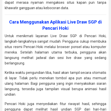
dapat merasa nyaman mengakses situs kapan pun tanpa
khawatir gangguan atau kebocoran data.
Cara Menggunakan Aplikasi Live Draw SGP di
Pencari Hoki
Untuk menikmati layanan Live Draw SGP di Pencari Hoki,
langkah-langkahnya sangat mudah. Pengguna cukup membuka
situs resmi Pencari Hoki melalui browser ponsel atau komputer
mereka. Setelah halaman utama terbuka, pengguna akan
langsung melihat jadwal dan sesi live draw yang sedang
berlangsung.
Ketika waktu pengundian tiba, hasil akan tampil secara otomatis
di layar. Tidak perlu menekan tombol apa pun atau memuat
ulang halaman. Bagi pengguna yang ingin menyaksikan siaran
langsung, tersedia juga tampilan visual berupa animasi hasil
undian.
Pencari Hoki juga menyediakan fitur riwayat hasil, sehingga
pengguna dapat melihat hasil undian SGP dari hari-hari