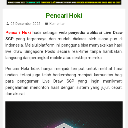
Pencari Hoki
05 Desember 2025
Komentar
Pencari Hoki
hadir sebagai
web penyedia aplikasi Live Draw
SGP
yang terpercaya dan mudah diakses oleh siapa pun di
Indonesia. Melalui platform ini, pengguna bisa menyaksikan hasil
live draw Singapore Pools secara real-time tanpa hambatan,
langsung dari perangkat mobile atau desktop mereka.
Pencari Hoki tidak hanya menjadi tempat untuk melihat hasil
undian, tetapi juga telah berkembang menjadi komunitas bagi
para penggemar Live Draw SGP yang ingin menikmati
pengalaman menonton hasil dengan sistem yang jujur, cepat,
dan akurat.