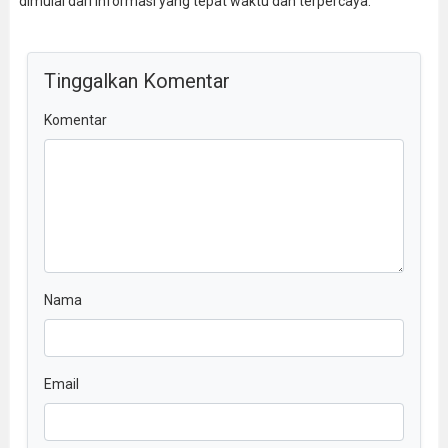
dimulai dari informasi yang tepat waktu dan terpercaya.
Tinggalkan Komentar
Komentar
Nama
Email