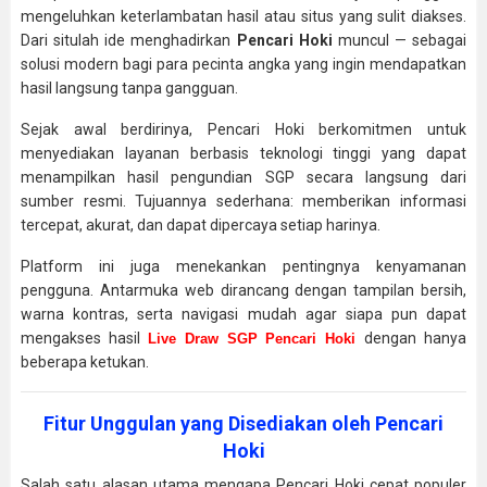
mengeluhkan keterlambatan hasil atau situs yang sulit diakses.
Dari situlah ide menghadirkan
Pencari Hoki
muncul — sebagai
solusi modern bagi para pecinta angka yang ingin mendapatkan
hasil langsung tanpa gangguan.
Sejak awal berdirinya, Pencari Hoki berkomitmen untuk
menyediakan layanan berbasis teknologi tinggi yang dapat
menampilkan hasil pengundian SGP secara langsung dari
sumber resmi. Tujuannya sederhana: memberikan informasi
tercepat, akurat, dan dapat dipercaya setiap harinya.
Platform ini juga menekankan pentingnya kenyamanan
pengguna. Antarmuka web dirancang dengan tampilan bersih,
warna kontras, serta navigasi mudah agar siapa pun dapat
mengakses hasil
dengan hanya
Live Draw SGP Pencari Hoki
beberapa ketukan.
Fitur Unggulan yang Disediakan oleh Pencari
Hoki
Salah satu alasan utama mengapa Pencari Hoki cepat populer